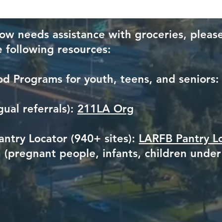
ow needs assistance with groceries, please
e following resources:
d Programs for youth, teens, and seniors
gual referrals):
211LA Org
ntry Locator (940+ sites):
LARFB Pantry L
(pregnant people, infants, children under