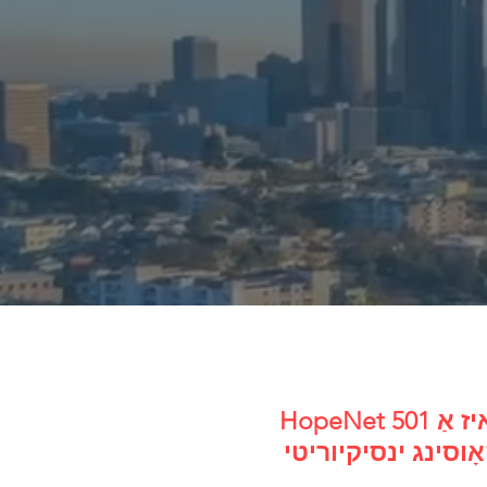
HopeNet איז אַ 501 (c) (3) וואָס גיט דירעקט באַדינונגס צו קהילות איבער די מעטראָ