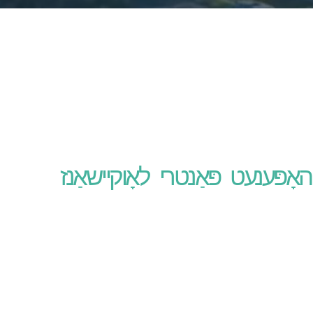
האָפּענעט פּאַנטרי לאָוקיישאַנז