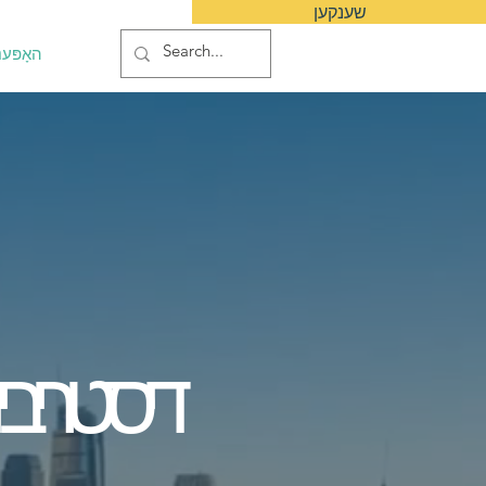
שענקען
האָפּענ
דיסטריביוט