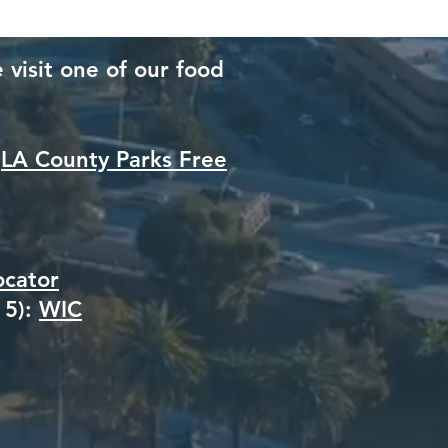
 visit one of our food
:
LA County Parks Free
ocator
 5):
WIC