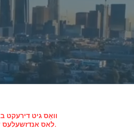
לאס אנדזשעלעס שטח צו ברעכן די סייקאַלז פון עסנוואַרג און האָוסינג ינסיקיוריטי.