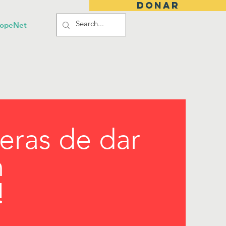
DONAR
HopeNet
eras de dar
n
!